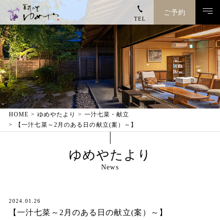
ご予約
TEL
トップページ
ゆめやのこと
客室
HOME
ゆめやたより
一汁七菜・献立
【一汁七菜～2月のある日の献立(案）～】
お料理
ゆめやたより
温泉
News
館内施設
2024.01.26
【一汁七菜～2月のある日の献立(案）～】
お電話でのご予約・お問い合わせ