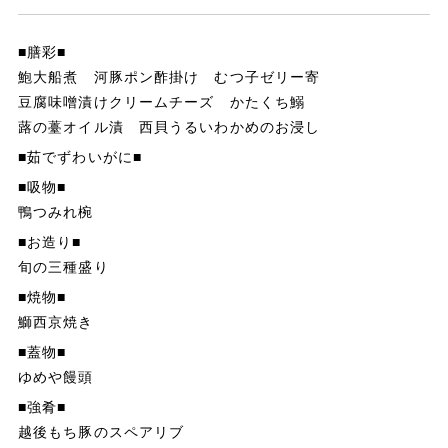
0256-82-5151
tel.
■膳彩■
鮑大船煮 河豚ポン酢掛け むつ子ゼリー寄
宿泊予約・プラン一覧
豆腐味噌漬けクリームチーズ かたくち鰯
蕗の薹オイル漬 西貝うるいわかめのお浸し
ご予約の確認・変更・キャンセル
■茹でずわいがに■
会員登録
■吸物■
会員情報の確認・変更
鴨つみれ椀
■お造り■
ゆめやたより
旬の三種盛り
■焼物■
プライバシーポリシー
鰤西京焼き
キャンセルポリシー
■蓋物■
ゆめや饅頭
お祝い/ご縁会
■強肴■
越後もち豚のスペアリブ
友の会