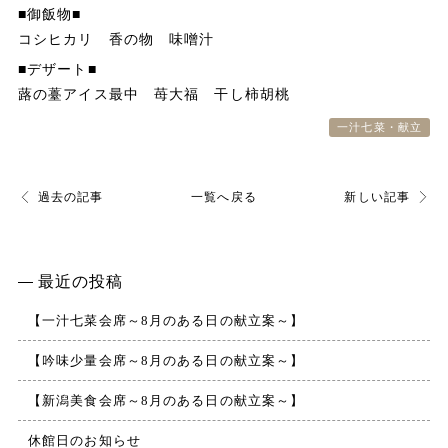
■御飯物■
周辺観光・アクセス
コシヒカリ 香の物 味噌汁
■デザート■
よくある質問
蕗の薹アイス最中 苺大福 干し柿胡桃
お問い合わせ
一汁七菜・献立
過去の記事
一覧へ戻る
新しい記事
最近の投稿
【一汁七菜会席～8月のある日の献立案～】
【吟味少量会席～8月のある日の献立案～】
【新潟美食会席～8月のある日の献立案～】
休館日のお知らせ