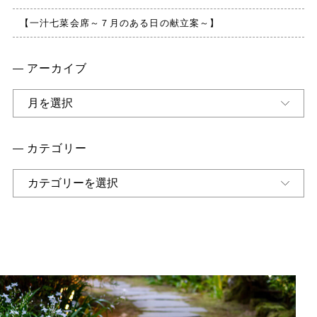
【一汁七菜会席～７月のある日の献立案～】
アーカイブ
ア
ー
カ
イ
カテゴリー
ブ
カ
テ
ゴ
リ
ー