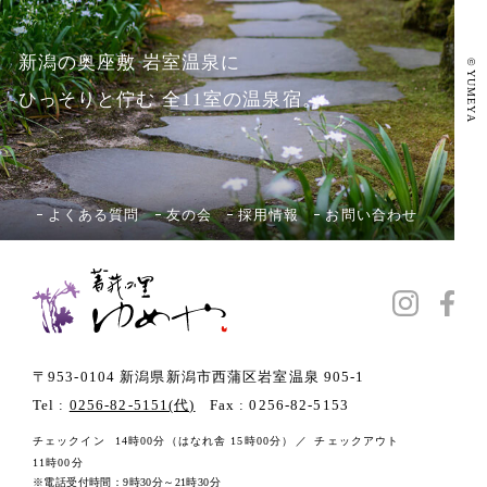
新潟の奥座敷 岩室温泉に
©
YUMEYA
ひっそりと佇む 全11室の温泉宿。
よくある質問
友の会
採用情報
お問い合わせ
〒953-0104 新潟県新潟市西蒲区岩室温泉 905-1
Tel :
0256-82-5151(代)
Fax : 0256-82-5153
チェックイン
14時00分
（はなれ舎 15時00分）
チェックアウト
11時00分
電話受付時間：9時30分～21時30分