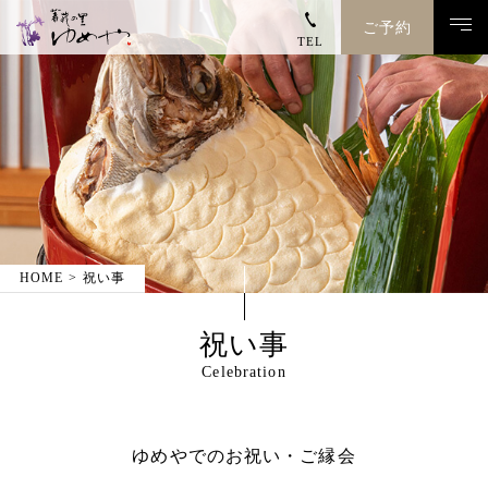
ご予約
TEL
トップページ
ゆめやのこと
客室
HOME
祝い事
お料理
祝い事
温泉
Celebration
館内施設
ゆめやでのお祝い・ご縁会
お電話でのご予約・お問い合わせ