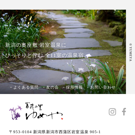
新潟の奥座敷 岩室温泉に
©
YUMEYA
ひっそりと佇む 全11室の温泉宿。
よくある質問
友の会
採用情報
お問い合わせ
〒953-0104 新潟県新潟市西蒲区岩室温泉 905-1