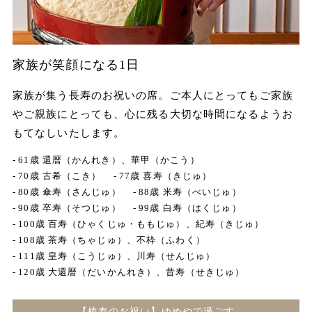
周辺観光・アクセス
よくある質問
家族が笑顔になる1日
お問い合わせ
家族が集う長寿のお祝いの席。ご本人にとっても
ご家族
やご親族にとっても、心に残る大切な時間になるよう
お
もてなしいたします。
61歳 還暦（かんれき）、華甲（かこう）
70歳 古希（こき）
77歳 喜寿（きじゅ）
80歳 傘寿（さんじゅ）
88歳 米寿（べいじゅ）
90歳 卒寿（そつじゅ）
99歳 白寿（はくじゅ）
100歳 百寿（ひゃくじゅ・ももじゅ）、紀寿（きじゅ）
108歳 茶寿（ちゃじゅ）、不枠（ふわく）
111歳 皇寿（こうじゅ）、川寿（せんじゅ）
120歳 大還暦（だいかんれき）、昔寿（せきじゅ）
【椿寿のお祝い】ゆめやで過ごす