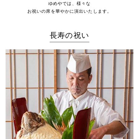
ゆめやでは、様々な
0256-82-5151
tel.
お祝いの席を華やかに演出いたします。
宿泊予約・プラン一覧
長寿の祝い
ご予約の確認・変更・キャンセル
会員登録
会員情報の確認・変更
ゆめやたより
プライバシーポリシー
キャンセルポリシー
お祝い/ご縁会
友の会