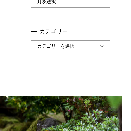
ー
カ
イ
ブ
カテゴリー
カ
テ
ゴ
リ
ー