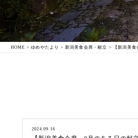
温泉
館内施設
HOME
ゆめやたより
新潟美食会席・献立
【新潟美食
Tel :
0256-82-5151
(代)
2024.09.16