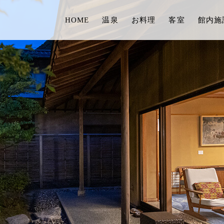
HOME
温泉
お料理
客室
館内施
お祝い/ご縁会
宿泊予
ご予約
友の会
会員登
周辺観光・アクセス
会員情
ゆめや
よくある質問