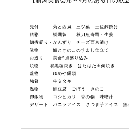
【新潟美食会席～9月のある日の献立
先付 菊と西貝 三ツ葉 土佐酢掛け
膳彩 鰤燻製 秋刀魚寿司・生姜
鯛煮凝り・かんずり チーズ西京漬け
吸物 鱧ときのこのすまし仕立て
お造り 美食5点盛り込み
焼物 喉黒塩焼き はたはた田楽焼き
蓋物 ゆめや饅頭
強肴 牛タタキ
温物 鮭豆腐 ごぼう きのこ
御飯物 コシヒカリ 香の物 味噌汁
デザート バニラアイス さつま芋アイス 無