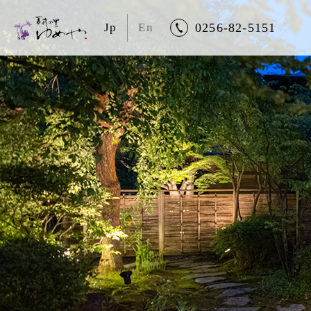
Jp
En
0256-82-5151
トップページ
ゆめやのこと
客室
お料理