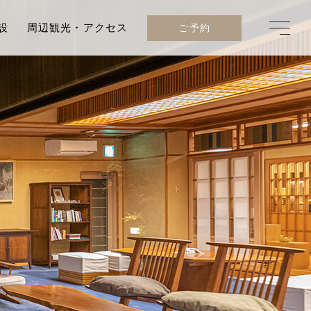
設
周辺観光・アクセス
ご予約
約・プラン一覧
の確認・変更・キャンセル
録
報の確認・変更
たより