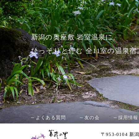
新潟の奥座敷 岩室温泉に
ひっそりと佇む 全11室の温泉宿
よくある質問
友の会
採用情報
〒953-0104 