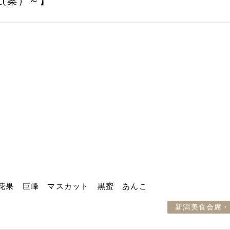
(案）～】
花果 巨峰 マスカット 黒蜜 あんこ
新潟美食会席・