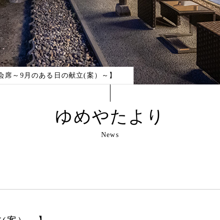
プライ
お問い合わせ
キャン
会席～9月のある日の献立(案）～】
ゆめやたより
Fax : 0256-82-5153
News