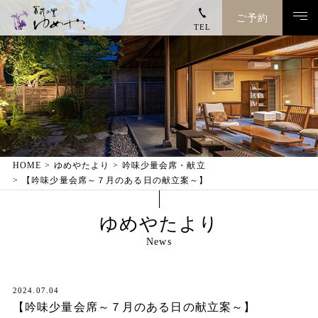
ご予約
TEL
トップページ
ゆめやのこと
客室
HOME
ゆめやたより
吟味少量会席・献立
【吟味少量会席～７月のある日の献立案～】
お料理
ゆめやたより
温泉
News
館内施設
2024.07.04
【吟味少量会席～７月のある日の献立案～】
お電話でのご予約・お問い合わせ