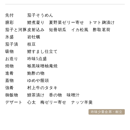
0256-82-5151
tel.
先付 茄子そうめん
膳彩 鱧煮凝り 夏野菜ゼリー寄せ トマト麹漬け
宿泊予約・プラン一覧
茄子と河豚皮射込み 短冊胡瓜 イカ松風 酢取茗荷
氷盛 岩牡蠣
ご予約の確認・変更・キャンセル
茄子漬 枝豆
会員登録
吸物 鱧すまし仕立て
会員情報の確認・変更
お造り 吟味5点盛
焼物 喉黒味噌柚庵焼
進肴 鮑酢の物
ゆめやたより
蓋物 ゆめや饅頭
強肴 村上牛のタタキ
プライバシーポリシー
御飯物 鰻茶漬け 香の物 味噌汁
キャンセルポリシー
デザート 心太 梅ゼリー寄せ ナッツ羊羹
吟味少量会席・献立
お祝い/ご縁会
友の会