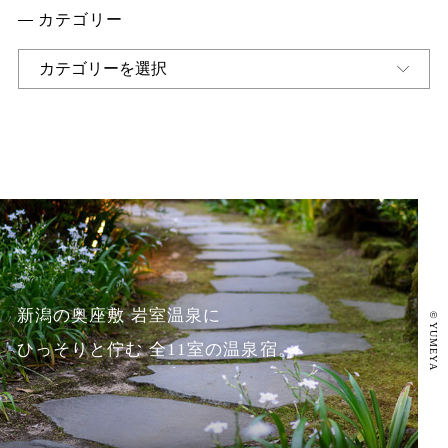
イ
カテゴリー
ブ
カ
テ
ゴ
リ
ー
新潟の奥座敷 岩室温泉に
©
YUMEYA
ひっそりと佇む 全11室の温泉宿。