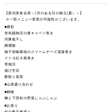
0256-82-5151
tel.
【新潟美食会席～5月のある日の献立(案）～】
※一部メニュー変更の可能性がございます。
宿泊予約・プラン一覧
■膳彩
ご予約の確認・変更・キャンセル
蛍烏賊独活の春キャベツ巻き
河豚風干し
会員登録
鱒燻製
会員情報の確認・変更
柚子胡椒風味のクリームチーズ湯葉巻き
イトヨ紅大根巻き
寄独活
ゆめやたより
揚げ空豆
プライバシーポリシー
酢取り茗荷
■山菜盛り合わせ
キャンセルポリシー
■鍋物
鯛と下田村の野菜しゃぶしゃぶ
お祝い/ご縁会
■お造り
友の会
旬の肴五種盛り