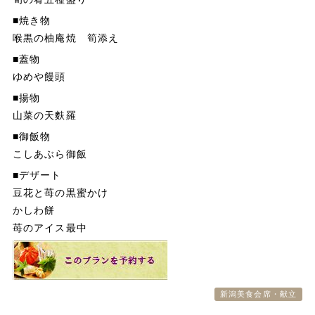
■焼き物
周辺観光・アクセス
喉黒の柚庵焼 筍添え
よくある質問
■蓋物
ゆめや饅頭
お問い合わせ
■揚物
山菜の天麩羅
■御飯物
こしあぶら御飯
■デザート
豆花と苺の黒蜜かけ
かしわ餅
苺のアイス最中
新潟美食会席・献立