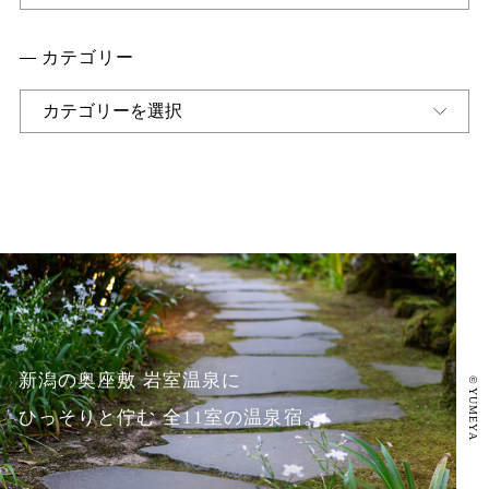
カ
イ
カテゴリー
ブ
カ
テ
ゴ
リ
ー
新潟の奥座敷 岩室温泉に
©
YUMEYA
ひっそりと佇む 全11室の温泉宿。