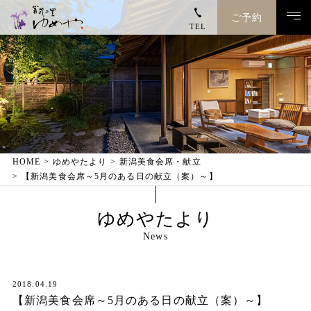
ご予約
TEL
トップページ
ゆめやのこと
客室
HOME
ゆめやたより
新潟美食会席・献立
【新潟美食会席～5月のある日の献立（案）～】
お料理
ゆめやたより
温泉
News
館内施設
2018.04.19
【新潟美食会席～5月のある日の献立（案）～】
お電話でのご予約・お問い合わせ